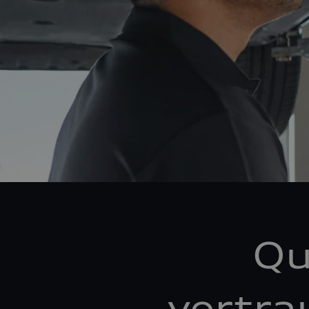
Qu
vertra