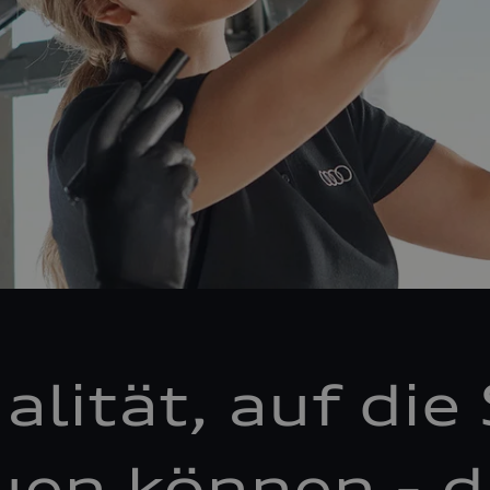
alität, auf die 
uen können - d